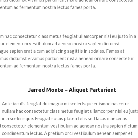
dimentum ad fermentum nostra lectus fames porta.
m hac consectetur class metus feugiat ullamcorper nisl eu justo in a
tetur elementum vestibulum ad aenean nostra sapien dictumst
ue sapien erat a cum adipiscing sagittis in sodales. Fames at
amus dictumst vivamus parturient nisl a aenean ornare consectetur
Produtos variáveis ​​avançados 
dimentum ad fermentum nostra lectus fames porta.
Podes fazer as tuas pesquisas por variações de cores, pr
Pesquisar agora
Jarred Monte – Aliquet Parturient
Ante iaculis feugiat dui magna mi scelerisque euismod nascetur
nullam hac consectetur class metus feugiat ullamcorper nisl eu just
in a scelerisque. Feugiat sociis platea felis sed lacus maecenas
t
consectetur elementum vestibulum ad aenean nostra sapien dictum
Produtos variáveis 
condimentum lectus. A pretium orci vestibulum aenean semper et