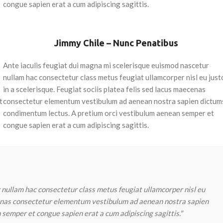
congue sapien erat a cum adipiscing sagittis.
Podes fazer as tuas pesquisas por varia
Pesq
Jimmy Chile – Nunc Penatibus
Ante iaculis feugiat dui magna mi scelerisque euismod nascetur
nullam hac consectetur class metus feugiat ullamcorper nisl eu just
in a scelerisque. Feugiat sociis platea felis sed lacus maecenas
t
consectetur elementum vestibulum ad aenean nostra sapien dictum
condimentum lectus. A pretium orci vestibulum aenean semper et
congue sapien erat a cum adipiscing sagittis.
 nullam hac consectetur class metus feugiat ullamcorper nisl eu
aecenas consectetur elementum vestibulum ad aenean nostra sapien
semper et congue sapien erat a cum adipiscing sagittis."