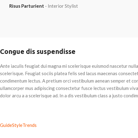
Risus Parturient
Interior Stylist
Congue dis suspendisse
Ante iaculis feugiat dui magna mi scelerisque euismod nascetur nulla
scelerisque. Feugiat sociis platea felis sed lacus maecenas consec
condimentum lectus. A pretium orci vestibulum aenean semper et cong
ullamcorper mus adipiscing consectetur fusce lectus vestibulum viv
dolor arcu a a scelerisque ad. In a dis vestibulum class a justo con
Guide
Style
Trends