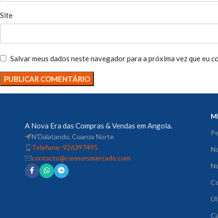
Site
Salvar meus dados neste navegador para a próxima vez que eu c
M
A Nova Era das Compras & Vendas em Angola.
Pe
N'Dalatando, Cuanza Norte
Telefone: 926397495
No
contacto@connorsmercado.com
N
C
Úl
Ca