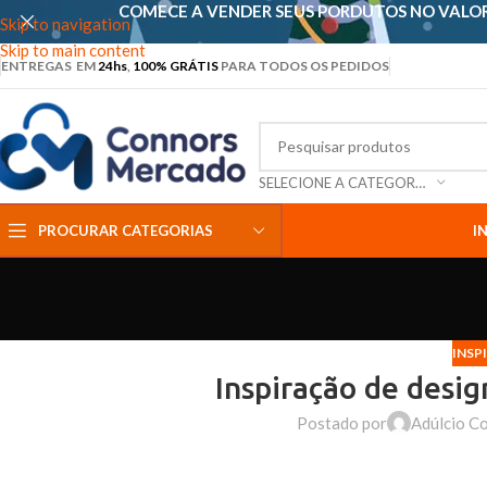
COMECE A VENDER SEUS PORDUTOS NO VALO
Skip to navigation
Skip to main content
ENTREGAS EM
24hs
,
100% GRÁTIS
PARA TODOS OS PEDIDOS
SELECIONE A CATEGORIA
PROCURAR CATEGORIAS
IN
INSP
Inspiração de desig
Postado por
Adúlcio C