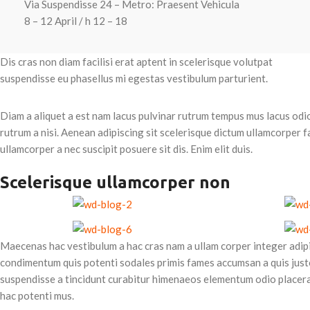
Via Suspendisse 24 – Metro: Praesent Vehicula
8 – 12 April / h 12 – 18
Dis cras non diam facilisi erat aptent in scelerisque volutpat
suspendisse eu phasellus mi egestas vestibulum parturient.
Diam a aliquet a est nam lacus pulvinar rutrum tempus mus lacus odio i
rutrum a nisi. Aenean adipiscing sit scelerisque dictum ullamcorper 
ullamcorper a nec suscipit posuere sit dis. Enim elit duis.
Scelerisque ullamcorper non
Maecenas hac vestibulum a hac cras nam a ullam corper integer adipi
condimentum quis potenti sodales primis fames accumsan a quis just
suspendisse a tincidunt curabitur himenaeos elementum odio placerat
hac potenti mus.