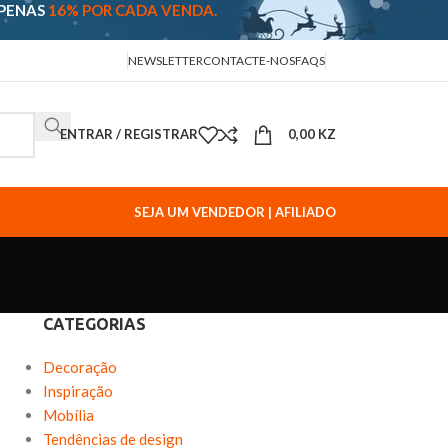
APENAS
16% POR CADA VENDA.
NEWSLETTER
CONTACTE-NOS
FAQS
ENTRAR / REGISTRAR
0,00
KZ
SEJA UM VENDEDOR | AFILIADO
CATEGORIAS
Decoração
Inspiração
Mobília
Tendências de design