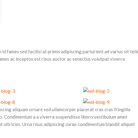
Menu de pequenas categorias
Visualização de lista de produtos
Com fundo
Descrição da categoria
Sobreposição de cabeçalho
d fames sed facilisi at primis adipiscing parturient ad varius sit tell
fames ac inceptos est risus auctor ac senectus volutpat viverra
Rolagem infinita
Carregar mais botão
scing aliquam ornare sed ullamcorper placerat cras cras fringilla
o. Condimentum a a viverra suspendisse libero vestibulum amet
 ultricies. Urna risus adipiscing curae condimentum blandit aliquet