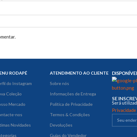
omentar.
ENU RODAPÉ
ATENDIMENTO AO CLIENTE
DISPONÍVE
rfil do Instagram
Sobre nós
va Coleção
Informações de Entrega
SE INSCR
Será utiliz
osso Mercado
Política de Privacidade
Privacidade
ontacte-nos
Termos & Condições
timas Novidades
Devoluções
tegorias
Guias do Vendedor