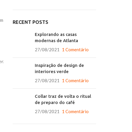
um
RECENT POSTS
Explorando as casas
modernas de Atlanta
27/08/2021
1 Comentário
r.
Inspiração de design de
interiores verde
27/08/2021
1 Comentário
Collar traz de volta o ritual
de preparo do café
27/08/2021
1 Comentário
Produtos variáveis ​​a
Podes fazer as tuas pesquis
preços e tamanho