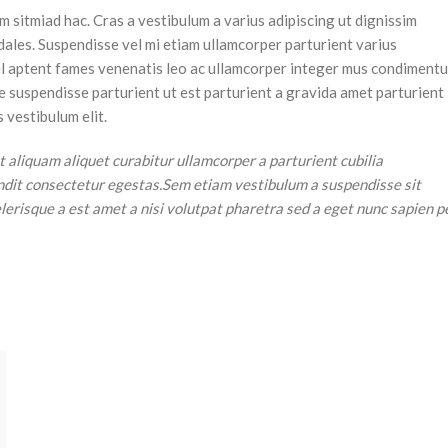
m sitmiad hac. Cras a vestibulum a varius adipiscing ut dignissim
odales. Suspendisse vel mi etiam ullamcorper parturient varius
 vel aptent fames venenatis leo ac ullamcorper integer mus condiment
e suspendisse parturient ut est parturient a gravida amet parturient
S DA LOJA
 vestibulum elit.
iltros
 aliquam aliquet curabitur ullamcorper a parturient cubilia
X
andit consectetur egestas.Sem etiam vestibulum a suspendisse sit
HOT
eral oculta
erisque a est amet a nisi volutpat pharetra sed a eget nunc sapien pe
pequenas categorias
ção de lista de produtos
do
LAYOUTS DA LOJA
o da categoria
Área de filtros
ição de cabeçalho
Loja AJAX
infinita
HOT
Barra lateral oculta
 mais botão