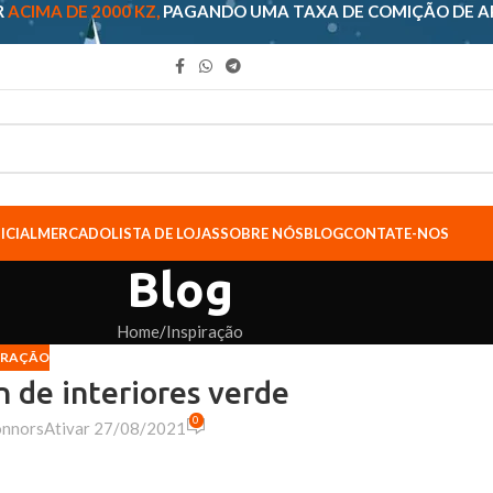
R
ACIMA DE 2000 KZ,
PAGANDO UMA TAXA DE COMIÇÃO DE 
ICIAL
MERCADO
LISTA DE LOJAS
SOBRE NÓS
BLOG
CONTATE-NOS
Blog
Home
Inspiração
IRAÇÃO
n de interiores verde
0
onnors
Ativar 27/08/2021