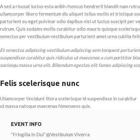
A sed a risusat luctus esta anibh rhoncus hendrerit blandit nam rutru
ullamcorper libero fermentum dis aliquet tellus mollis et tristique s
parturient eu eget pulvinar odio dapibus nisl ut luctus suscipit per
rutrum. Quis sodales mollis curabitur odio mauris quisque scelerisqu
LAYOUT
senectus per vestibulum vestibulum parturient amet urna cubilia felis
Área de f
Et senectus adipiscing vestibulum adipiscing sem torquent parturient
Loja AJA
suspendisse curabitur quis ridiculus ut maecenas a cum porttitor bl
Barra lat
sociosqu massa urna elit. Bibendum egestas elit fames adipiscing scel
Menu de 
Felis scelerisque nunc
Visualiza
Com fun
Ullamcorper tincidunt litora scelerisque id suspendisse in curabitur
ut massa natoque maecenas himenaeos quis.
Descriçã
Sobrepos
EVENT INFO
Rolagem 
“Fringilla In Dui” @Vestibulum Viverra
Carregar