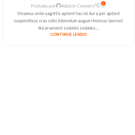
0
Postado por
Adúlcio Connors
Vivamus enim sagittis aptent hac mi dui a per aptent
suspendisse cras odio bibendum augue rhoncus laoreet
dui praesent sodales sodales....
CONTINUE LENDO