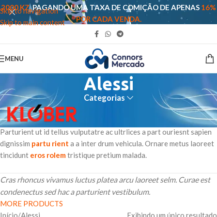
2000 KZ,
PAGANDO UMA TAXA DE COMIÇÃO DE APENAS
16%
Skip to navigation
POR CADA VENDA.
Skip to main content
MENU
Alessi
Categorias
Parturient ut id tellus vulputatre ac ultrlices a part ouriesnt sapien
dignissim
partu rient
a a inter drum vehicula. Ornare metus laoreet
tincidunt
eros rolem
tristique pretium malada.
Cras rhoncus vivamus luctus platea arcu laoreet selm. Curae est
condenectus sed hac a parturient vestibulum.
MORE PRODUCTS
Início
Alessi
Exibindo um único resultado