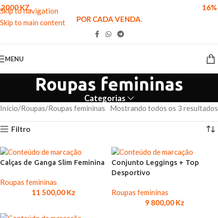
2000 KZ,
PAGANDO UMA TAXA DE COMIÇÃO DE APENAS
16%
Skip to navigation
POR CADA VENDA.
Skip to main content
MENU
Roupas femininas
Categorias
Início
Roupas
Roupas femininas
Mostrando todos os 3 resultados
Filtro
Calças de Ganga Slim Feminina
Conjunto Leggings + Top
Desportivo
Roupas femininas
11 500,00
Kz
Roupas femininas
9 800,00
Kz