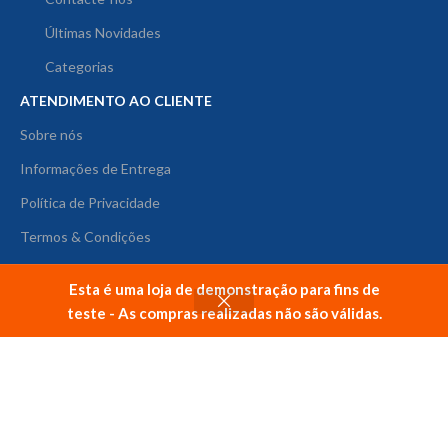
Últimas Novidades
Categorias
ATENDIMENTO AO CLIENTE
Sobre nós
Informações de Entrega
Política de Privacidade
Termos & Condições
Devoluções
Esta é uma loja de demonstração para fins de
Guias do Vendedor
teste - As compras realizadas não são válidas.
Loja
Lista de Desejos
Filtros
Carrinho
Minha conta
DISPONÍVEL EM:
SE INSCREVA NA NOSSA