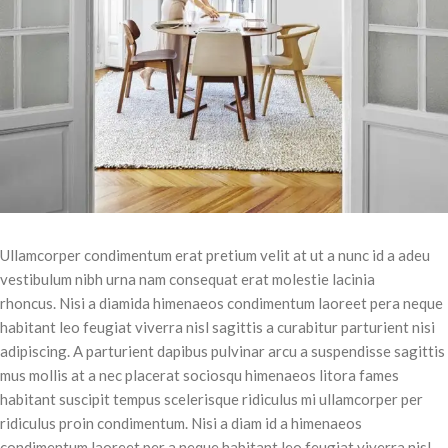
Ullamcorper condimentum erat pretium velit at ut a nunc id a adeu
vestibulum nibh urna nam consequat erat molestie lacinia
rhoncus. Nisi a diamida himenaeos condimentum laoreet pera neque
habitant leo feugiat viverra nisl sagittis a curabitur parturient nisi
adipiscing. A parturient dapibus pulvinar arcu a suspendisse sagittis
mus mollis at a nec placerat sociosqu himenaeos litora fames
habitant suscipit tempus scelerisque ridiculus mi ullamcorper per
ridiculus proin condimentum. Nisi a diam id a himenaeos
condimentum laoreet per a neque habitant leo feugiat viverra nisl